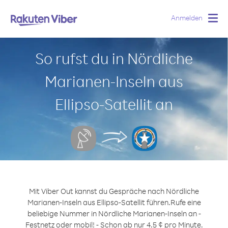
Anmelden
Togg
navig
So rufst du in Nördliche
Marianen-Inseln aus
Ellipso-Satellit an
Mit Viber Out kannst du Gespräche nach Nördliche
Marianen-Inseln aus Ellipso-Satellit führen.
Rufe eine
beliebige Nummer in Nördliche Marianen-Inseln an -
Festnetz oder mobil! - Schon ab nur 4.5 ¢ pro Minute.