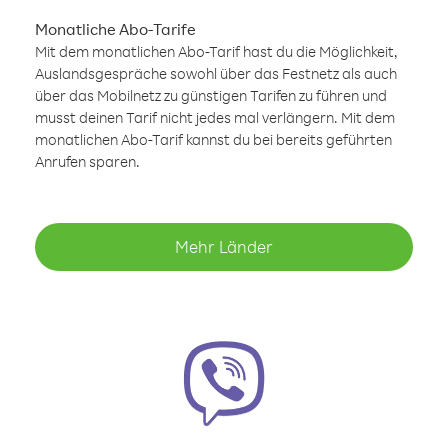
Monatliche Abo-Tarife
Mit dem monatlichen Abo-Tarif hast du die Möglichkeit,
Auslandsgespräche sowohl über das Festnetz als auch
über das Mobilnetz zu günstigen Tarifen zu führen und
musst deinen Tarif nicht jedes mal verlängern. Mit dem
monatlichen Abo-Tarif kannst du bei bereits geführten
Anrufen sparen.
Mehr Länder