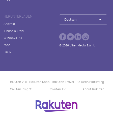
HERUNTERLADEN
Deutsch
Android
iPhone & iPad
Windows PC
Mac
©
2026
Viber Media S.à r.l.
Linux
Rakuten Viki
Rakuten Kobo
Rakuten Travel
Rakuten Marketing
Rakuten Insight
Rakuten TV
About Rakuten