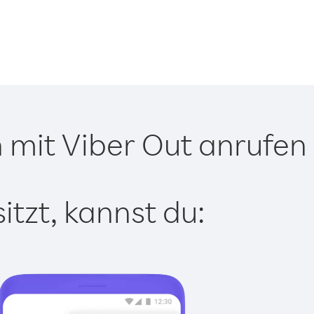
 mit Viber Out anrufen
tzt, kannst du: