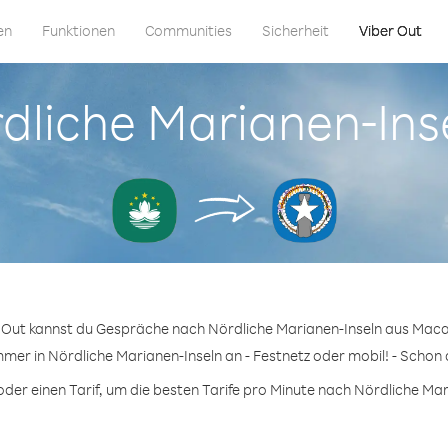
en
Funktionen
Communities
Sicherheit
Viber Out
ördliche Marianen-In
r Out kannst du Gespräche nach Nördliche Marianen-Inseln aus Maca
mer in Nördliche Marianen-Inseln an - Festnetz oder mobil! - Schon 
er einen Tarif, um die besten Tarife pro Minute nach Nördliche Mari