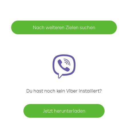
Nach weiteren Zielen suchen
Du hast noch kein Viber installiert?
Jetzt herunterladen