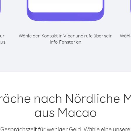
ur
Wähle den Kontakt in Viber und rufe über sein
Wähle
aus
Info-Fenster an
räche nach Nördliche 
aus Macao
 Gesprächszeit für weniger Geld. Wähle eine unserer