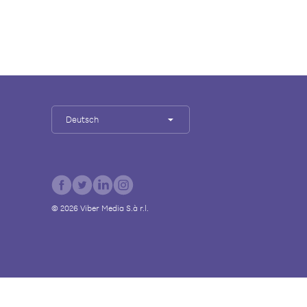
Deutsch
©
2026
Viber Media S.à r.l.