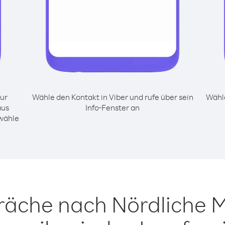
ur
Wähle den Kontakt in Viber und rufe über sein
Wähle
aus
Info-Fenster an
 wähle
räche nach Nördliche 