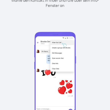
Wähle den Kontakt in Viber und rufe über sein Info-
Fenster an