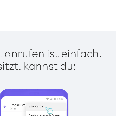
anrufen ist einfach.
tzt, kannst du: