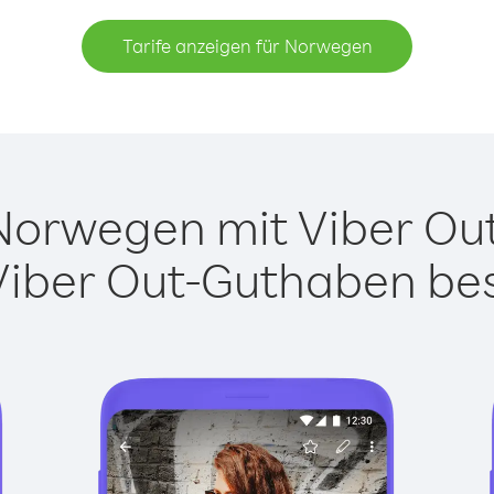
Tarife anzeigen für Norwegen
orwegen mit Viber Out 
Viber Out-Guthaben besi