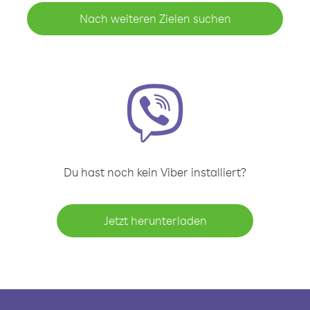
Nach weiteren Zielen suchen
Du hast noch kein Viber installiert?
Jetzt herunterladen