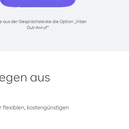
 aus der Gesprächsleiste die Option „Viber
Out-Anruf“
wegen aus
 flexiblen, kostengünstigen