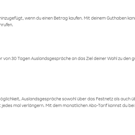
inzugefügt, wenn du einen Betrag kaufen. Mit deinem Guthaben kanns
nrufen.
er von 30 Tagen Auslandsgespräche an das Ziel deiner Wahl zu den g
öglichkeit, Auslandsgespräche sowohl über das Festnetz als auch ü
ht jedes mal verlängern. Mit dem monatlichen Abo-Tarif kannst du bei