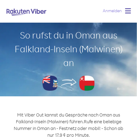
Anmelden
Togg
navig
So rufst du in Oman aus
Falkland-Inseln (Malwinen)
an
Mit Viber Out kannst du Gespräche nach Oman aus
Falkland-Inseln (Malwinen) führen.
Rufe eine beliebige
Nummer in Oman an - Festnetz oder mobil! - Schon ab
nur 17.9 ¢ pro Minute.