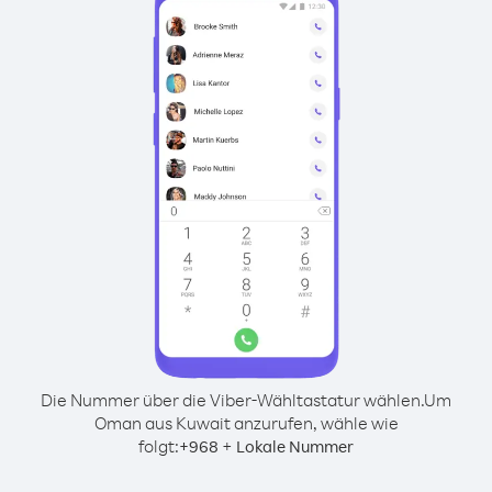
Die Nummer über die Viber-Wähltastatur wählen.
Um
Oman aus Kuwait anzurufen, wähle wie
folgt:
+
+
968
Lokale Nummer