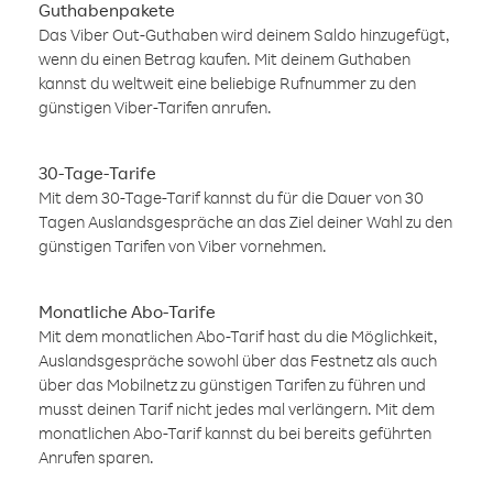
Guthabenpakete
Das Viber Out-Guthaben wird deinem Saldo hinzugefügt,
wenn du einen Betrag kaufen. Mit deinem Guthaben
kannst du weltweit eine beliebige Rufnummer zu den
günstigen Viber-Tarifen anrufen.
30-Tage-Tarife
Mit dem 30-Tage-Tarif kannst du für die Dauer von 30
Tagen Auslandsgespräche an das Ziel deiner Wahl zu den
günstigen Tarifen von Viber vornehmen.
Monatliche Abo-Tarife
Mit dem monatlichen Abo-Tarif hast du die Möglichkeit,
Auslandsgespräche sowohl über das Festnetz als auch
über das Mobilnetz zu günstigen Tarifen zu führen und
musst deinen Tarif nicht jedes mal verlängern. Mit dem
monatlichen Abo-Tarif kannst du bei bereits geführten
Anrufen sparen.