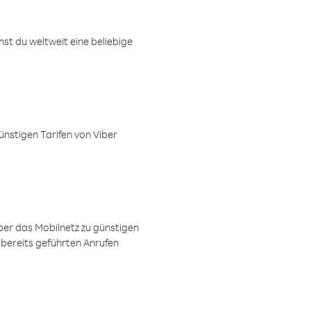
t du weltweit eine beliebige
ünstigen Tarifen von Viber
ber das Mobilnetz zu günstigen
 bereits geführten Anrufen