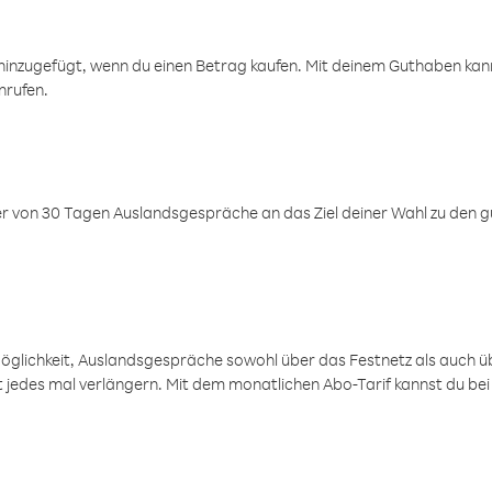
inzugefügt, wenn du einen Betrag kaufen. Mit deinem Guthaben kanns
nrufen.
er von 30 Tagen Auslandsgespräche an das Ziel deiner Wahl zu den g
öglichkeit, Auslandsgespräche sowohl über das Festnetz als auch ü
ht jedes mal verlängern. Mit dem monatlichen Abo-Tarif kannst du bei