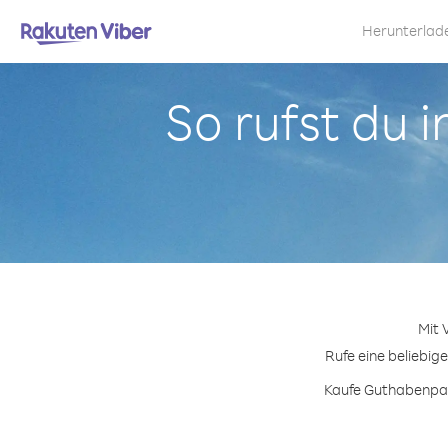
Herunterlad
So rufst du 
Mit 
Rufe eine beliebig
Kaufe Guthabenpake