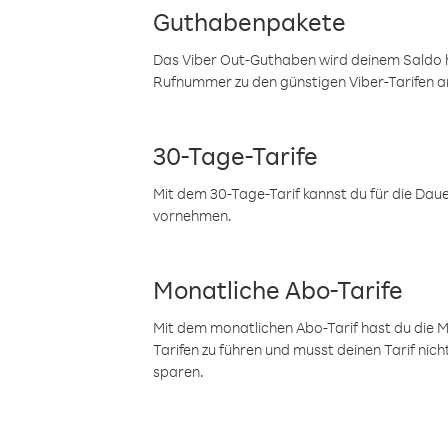
Guthabenpakete
Das Viber Out-Guthaben wird deinem Saldo h
Rufnummer zu den günstigen Viber-Tarifen a
30-Tage-Tarife
Mit dem 30-Tage-Tarif kannst du für die Dau
vornehmen.
Monatliche Abo-Tarife
Mit dem monatlichen Abo-Tarif hast du die M
Tarifen zu führen und musst deinen Tarif nic
sparen.