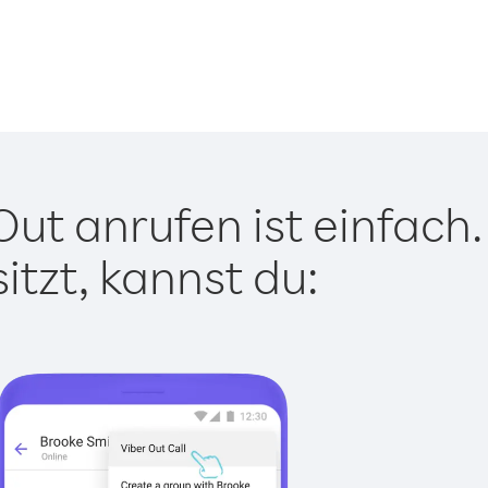
ut anrufen ist einfach.
tzt, kannst du: