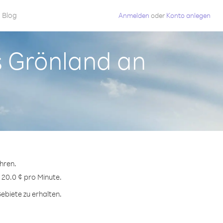
Blog
Anmelden
oder
Konto anlegen
s Grönland an
hren.
 20.0 ¢ pro Minute.
ebiete zu erhalten.