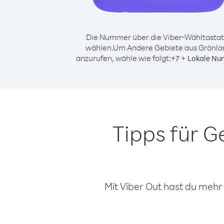
Die Nummer über die Viber-Wähltastat
wählen.
Um Andere Gebiete aus Grönla
anzurufen, wähle wie folgt:
+
+
7
Lokale N
Tipps für 
Mit Viber Out hast du mehr