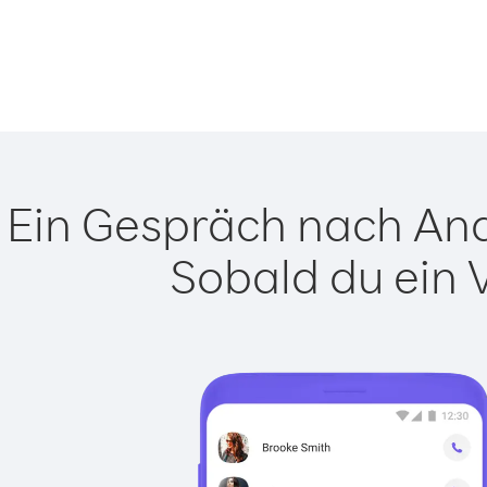
Ein Gespräch nach Ande
Sobald du ein 