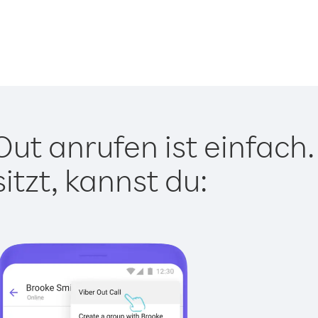
ut anrufen ist einfach.
tzt, kannst du: