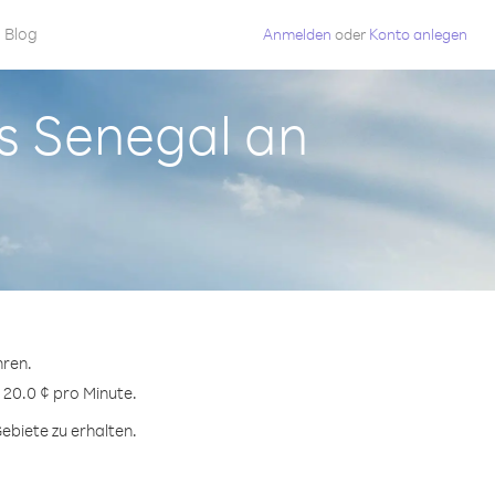
Blog
Anmelden
oder
Konto anlegen
us Senegal an
hren.
 20.0 ¢ pro Minute.
ebiete zu erhalten.