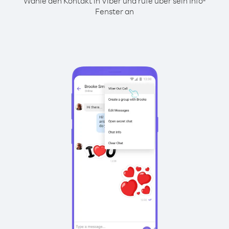
Wähle den Kontakt in Viber und rufe über sein Info-
Fenster an