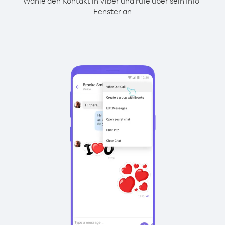
Wähle den Kontakt in Viber und rufe über sein Info-
Fenster an