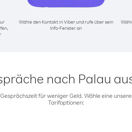
ur
Wähle den Kontakt in Viber und rufe über sein
Wähle
fen,
Info-Fenster an
r
spräche nach Palau au
 Gesprächszeit für weniger Geld. Wähle eine unserer
Tarifoptionen: