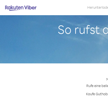
Herunterlad
So rufst 
M
Rufe eine bel
Kaufe Guthabe