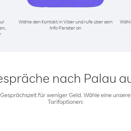
ur
Wähle den Kontakt in Viber und rufe über sein
Wähle
en,
Info-Fenster an
r
Gespräche nach Palau a
 Gesprächszeit für weniger Geld. Wähle eine unserer
Tarifoptionen: