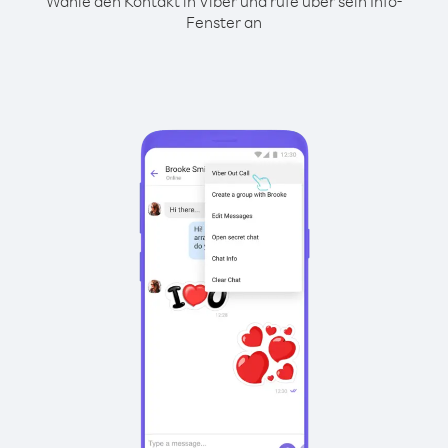
Wähle den Kontakt in Viber und rufe über sein Info-
Fenster an