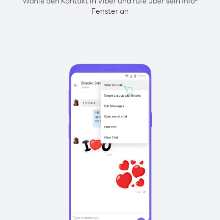
Wähle den Kontakt in Viber und rufe über sein Info-
Fenster an