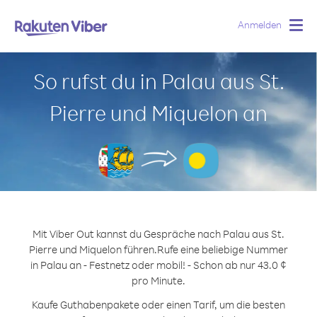
Anmelden
Togg
navig
So rufst du in Palau aus St.
Pierre und Miquelon an
Mit Viber Out kannst du Gespräche nach Palau aus St.
Pierre und Miquelon führen.
Rufe eine beliebige Nummer
in Palau an - Festnetz oder mobil! - Schon ab nur 43.0 ¢
pro Minute.
Kaufe Guthabenpakete oder einen Tarif, um die besten