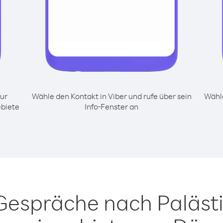
ur
Wähle den Kontakt in Viber und rufe über sein
Wähle
biete
Info-Fenster an
 Gespräche nach Paläst