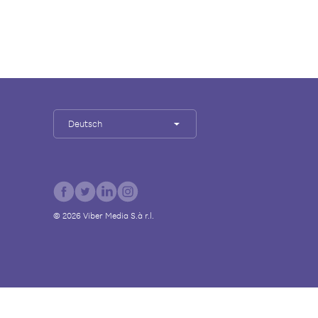
Deutsch
©
2026
Viber Media S.à r.l.