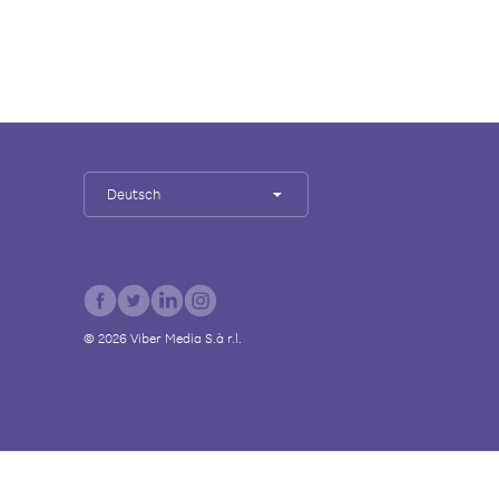
Deutsch
©
2026
Viber Media S.à r.l.