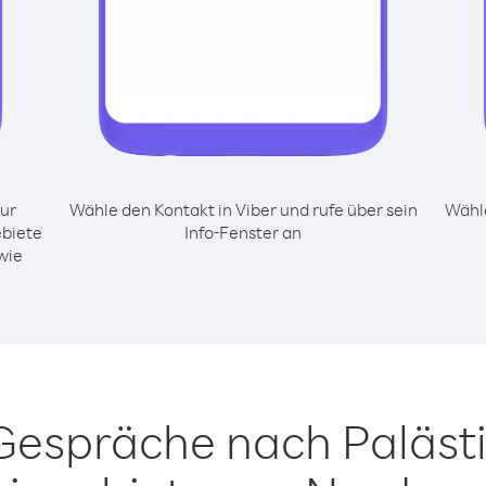
ur
Wähle den Kontakt in Viber und rufe über sein
Wähle
biete
Info-Fenster an
wie
 Gespräche nach Paläst