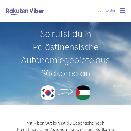
Anmelden
Togg
navig
So rufst du in
Palästinensische
Autonomiegebiete aus
Südkorea an
Mit Viber Out kannst du Gespräche nach
Palästinensische Autonomiegebiete aus Südkorea