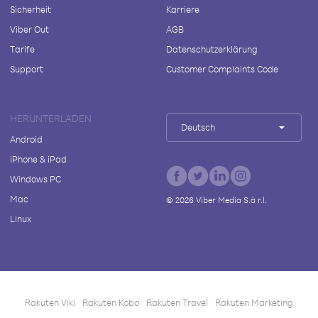
Sicherheit
Karriere
Viber Out
AGB
Tarife
Datenschutzerklärung
Support
Customer Complaints Code
HERUNTERLADEN
Deutsch
Android
iPhone & iPad
Windows PC
Mac
©
2026
Viber Media S.à r.l.
Linux
Rakuten Viki
Rakuten Kobo
Rakuten Travel
Rakuten Marketing