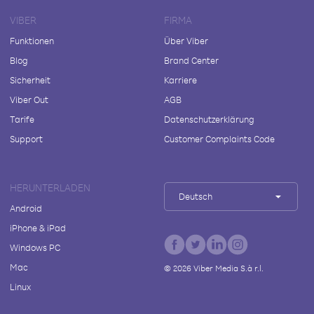
VIBER
FIRMA
Funktionen
Über Viber
Blog
Brand Center
Sicherheit
Karriere
Viber Out
AGB
Tarife
Datenschutzerklärung
Support
Customer Complaints Code
HERUNTERLADEN
Deutsch
Android
iPhone & iPad
Windows PC
Mac
©
2026
Viber Media S.à r.l.
Linux