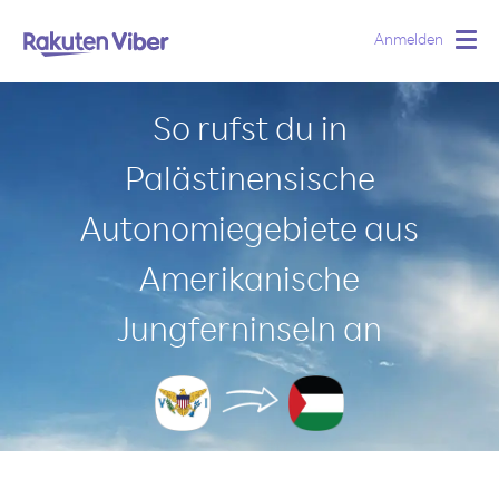
Anmelden
Togg
navig
So rufst du in
Palästinensische
Autonomiegebiete aus
Amerikanische
Jungferninseln an