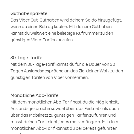
Guthabenpakete
Das Viber Out-Guthaben wird deinem Saldo hinzugefügt,
wenn du einen Betrag kaufen. Mit deinem Guthaben
kannst du weltweit eine beliebige Rufnummer zu den
günstigen Viber-Tarifen anrufen.
30-Tage-Tarife
Mit dem 30-Tage-Tarif kannst du für die Dauer von 30
Tagen Auslandsgespräche an das Ziel deiner Wahl zu den
günstigen Tarifen von Viber vornehmen.
Monatliche Abo-Tarife
Mit dem monatlichen Abo-Tarif hast du die Möglichkeit,
Auslandsgespräche sowohl über das Festnetz als auch
über das Mobilnetz zu günstigen Tarifen zu führen und
musst deinen Tarif nicht jedes mal verlängern. Mit dem
monatlichen Abo-Tarif kannst du bei bereits geführten