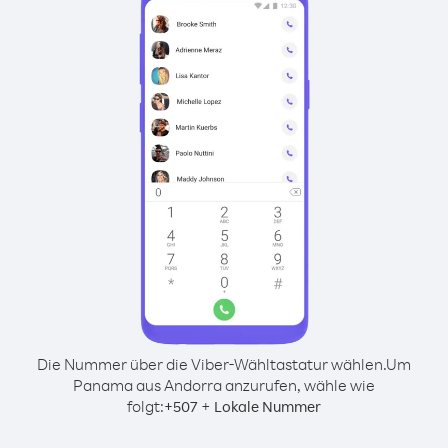
Die Nummer über die Viber-Wähltastatur wählen.
Um
Panama aus Andorra anzurufen, wähle wie
folgt:
+
+
507
Lokale Nummer