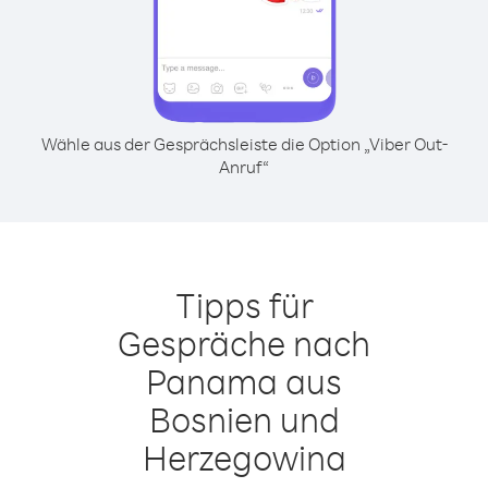
Wähle aus der Gesprächsleiste die Option „Viber Out-
Anruf“
Tipps für
Gespräche nach
Panama aus
Bosnien und
Herzegowina