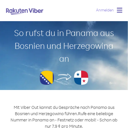
Anmelden
Togg
navig
So rufst du in Panama aus
Bosnien und Herzegowina
an
Mit Viber Out kannst du Gespräche nach Panama aus
Bosnien und Herzegowina führen.
Rufe eine beliebige
Nummer in Panama an - Festnetz oder mobil! - Schon ab
nur 7.9 ¢ pro Minute.