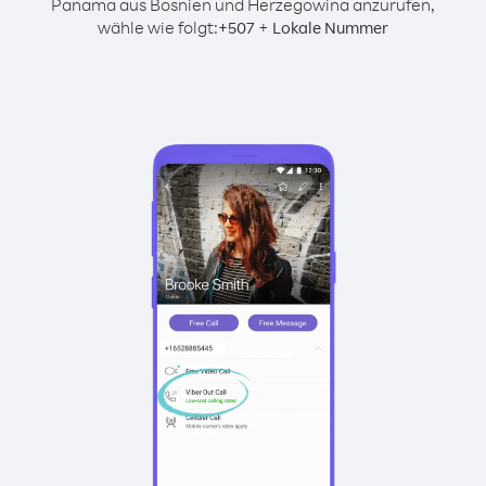
Panama aus Bosnien und Herzegowina anzurufen,
wähle wie folgt:
+
+
507
Lokale Nummer