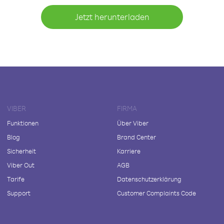
Jetzt herunterladen
VIBER
FIRMA
Funktionen
Über Viber
Blog
Brand Center
Sicherheit
Karriere
Viber Out
AGB
Tarife
Datenschutzerklärung
Support
Customer Complaints Code