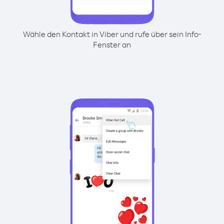
Wähle den Kontakt in Viber und rufe über sein Info-
Fenster an