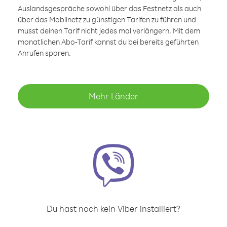
Auslandsgespräche sowohl über das Festnetz als auch
über das Mobilnetz zu günstigen Tarifen zu führen und
musst deinen Tarif nicht jedes mal verlängern. Mit dem
monatlichen Abo-Tarif kannst du bei bereits geführten
Anrufen sparen.
Mehr Länder
Du hast noch kein Viber installiert?