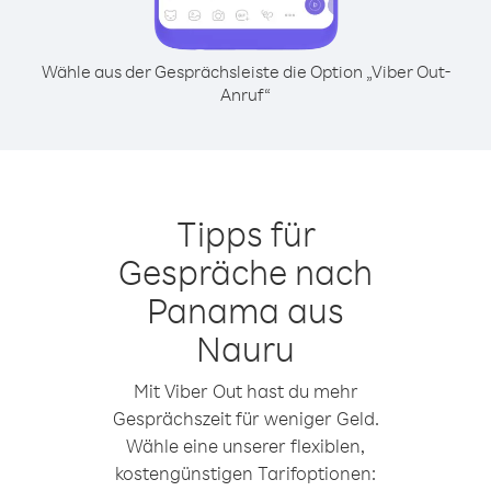
Wähle aus der Gesprächsleiste die Option „Viber Out-
Anruf“
Tipps für
Gespräche nach
Panama aus
Nauru
Mit Viber Out hast du mehr
Gesprächszeit für weniger Geld.
Wähle eine unserer flexiblen,
kostengünstigen Tarifoptionen: