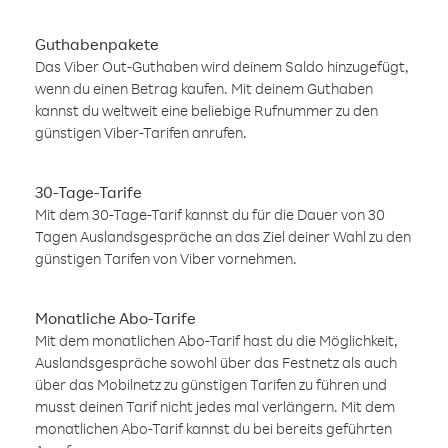
Guthabenpakete
Das Viber Out-Guthaben wird deinem Saldo hinzugefügt,
wenn du einen Betrag kaufen. Mit deinem Guthaben
kannst du weltweit eine beliebige Rufnummer zu den
günstigen Viber-Tarifen anrufen.
30-Tage-Tarife
Mit dem 30-Tage-Tarif kannst du für die Dauer von 30
Tagen Auslandsgespräche an das Ziel deiner Wahl zu den
günstigen Tarifen von Viber vornehmen.
Monatliche Abo-Tarife
Mit dem monatlichen Abo-Tarif hast du die Möglichkeit,
Auslandsgespräche sowohl über das Festnetz als auch
über das Mobilnetz zu günstigen Tarifen zu führen und
musst deinen Tarif nicht jedes mal verlängern. Mit dem
monatlichen Abo-Tarif kannst du bei bereits geführten