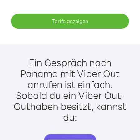
Tarife anzeigen
Ein Gespräch nach
Panama mit Viber Out
anrufen ist einfach.
Sobald du ein Viber Out-
Guthaben besitzt, kannst
du: