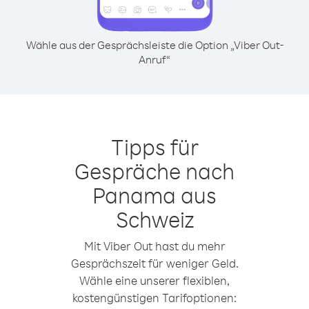
Wähle aus der Gesprächsleiste die Option „Viber Out-
Anruf“
Tipps für
Gespräche nach
Panama aus
Schweiz
Mit Viber Out hast du mehr
Gesprächszeit für weniger Geld.
Wähle eine unserer flexiblen,
kostengünstigen Tarifoptionen: