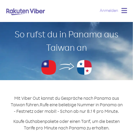
Anmelden
Togg
navig
So rufst du in Panama aus
Taiwan an
Mit Viber Out kannst du Gespräche nach Panama aus
Taiwan führen.
Rufe eine beliebige Nummer in Panama an
- Festnetz oder mobil! - Schon ab nur 8.1 ¢ pro Minute.
Kaufe Guthabenpakete oder einen Tarif, um die besten
Tarife pro Minute nach Panama zu erhalten.