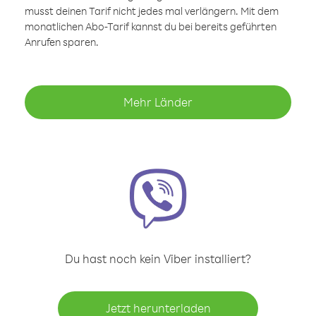
musst deinen Tarif nicht jedes mal verlängern. Mit dem
monatlichen Abo-Tarif kannst du bei bereits geführten
Anrufen sparen.
Mehr Länder
Du hast noch kein Viber installiert?
Jetzt herunterladen