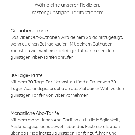
Wähle eine unserer flexiblen,
kostengünstigen Tarifoptionen:
Guthabenpakete
Das Viber Out-Guthaben wird deinem Saldo hinzugefügt,
wenn du einen Betrag kaufen. Mit deinem Guthaben
kannst du weltweit eine beliebige Rufnummer zu den
günstigen Viber-Tarifen anrufen.
30-Tage-Tarife
Mit dem 30-Tage-Tarif kannst du für die Dauer von 30
Tagen Auslandsgespräche an das Ziel deiner Wahl zu den
günstigen Tarifen von Viber vornehmen.
Monatliche Abo-Tarife
Mit dem monatlichen Abo-Tarif hast du die Möglichkeit,
Auslandsgespräche sowohl über das Festnetz als auch
über das Mobilnetz zu günstigen Tarifen zu führen und