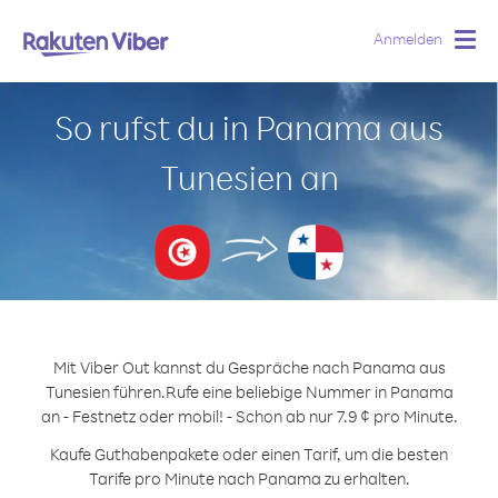
Anmelden
Togg
navig
So rufst du in Panama aus
Tunesien an
Mit Viber Out kannst du Gespräche nach Panama aus
Tunesien führen.
Rufe eine beliebige Nummer in Panama
an - Festnetz oder mobil! - Schon ab nur 7.9 ¢ pro Minute.
Kaufe Guthabenpakete oder einen Tarif, um die besten
Tarife pro Minute nach Panama zu erhalten.