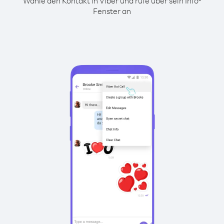
Wähle den Kontakt in Viber und rufe über sein Info-
Fenster an