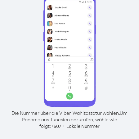
Die Nummer über die Viber-Wähltastatur wählen.
Um
Panama aus Tunesien anzurufen, wähle wie
folgt:
+
+
507
Lokale Nummer