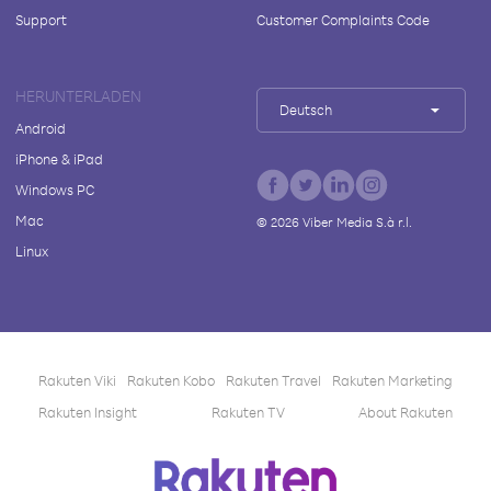
Support
Customer Complaints Code
HERUNTERLADEN
Deutsch
Android
iPhone & iPad
Windows PC
Mac
©
2026
Viber Media S.à r.l.
Linux
Rakuten Viki
Rakuten Kobo
Rakuten Travel
Rakuten Marketing
Rakuten Insight
Rakuten TV
About Rakuten