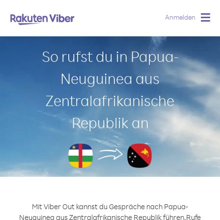
Anmelden
Togg
navig
So rufst du in Papua-
Neuguinea aus
Zentralafrikanische
Republik an
Mit Viber Out kannst du Gespräche nach Papua-
Neuguinea aus Zentralafrikanische Republik führen.
Rufe