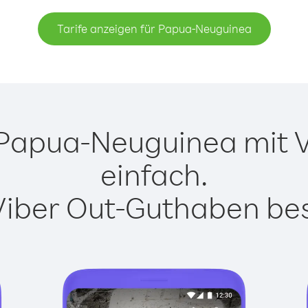
Tarife anzeigen für Papua-Neuguinea
Papua-Neuguinea mit Vi
einfach.
Viber Out-Guthaben besi