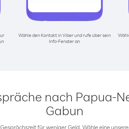
ur
Wähle den Kontakt in Viber und rufe über sein
Wähle
un
Info-Fenster an
espräche nach Papua-N
Gabun
 Gesprächszeit für weniger Geld. Wähle eine unserer