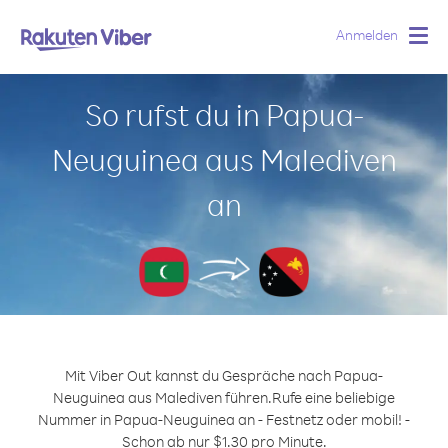
Anmelden
Togg
navig
So rufst du in Papua-
Neuguinea aus Malediven
an
Mit Viber Out kannst du Gespräche nach Papua-
Neuguinea aus Malediven führen.
Rufe eine beliebige
Nummer in Papua-Neuguinea an - Festnetz oder mobil! -
Schon ab nur $1.30 pro Minute.