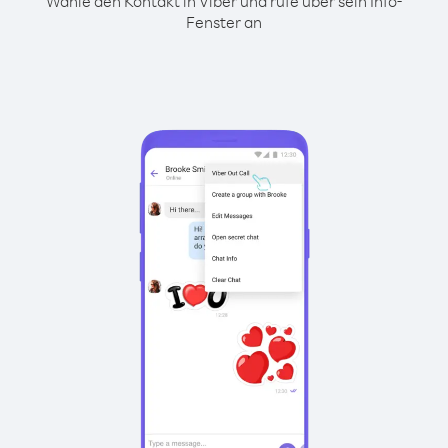
Wähle den Kontakt in Viber und rufe über sein Info-
Fenster an