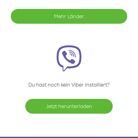
Mehr Länder
Du hast noch kein Viber installiert?
Jetzt herunterladen