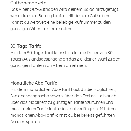
Guthabenpakete
Das Viber Out-Guthaben wird deinem Saldo hinzugefügt,
wenn du einen Betrag kaufen. Mit deinem Guthaben
kannst du weltweit eine beliebige Rufnummer zu den
günstigen Viber-Tarifen anrufen.
30-Tage-Tarife
Mit dem 30-Tage-Tarif kannst du für die Dauer von 30
Tagen Auslandsgespräche an das Ziel deiner Wahl zu den
günstigen Tarifen von Viber vornehmen.
Monatliche Abo-Tarife
Mit dem monatlichen Abo-Tarif hast du die Möglichkeit,
Auslandsgespräche sowohl über das Festnetz als auch
über das Mobilnetz zu günstigen Tarifen zu führen und
musst deinen Tarif nicht jedes mal verlängern. Mit dem
monatlichen Abo-Tarif kannst du bei bereits geführten
Anrufen sparen.