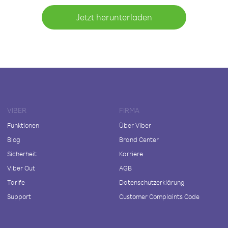
Jetzt herunterladen
VIBER
FIRMA
Funktionen
Über Viber
Blog
Brand Center
Sicherheit
Karriere
Viber Out
AGB
Tarife
Datenschutzerklärung
Support
Customer Complaints Code