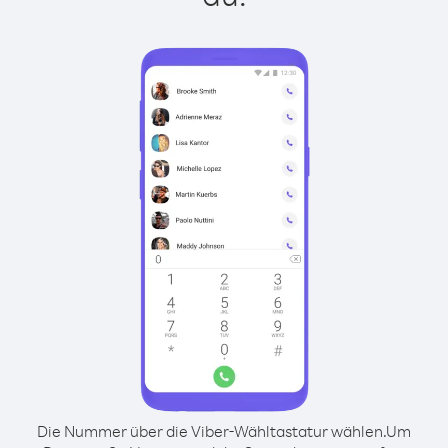
Die Nummer über die Viber-Wähltastatur wählen.
Um