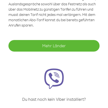
Auslandsgespräche sowohl über das Festnetz als auch
über das Mobilnetz zu günstigen Tarifen zu führen und
musst deinen Tarif nicht jedes mal verlängern. Mit dem
monatlichen Abo-Tarif kannst du bei bereits geführten
Anrufen sparen.
Mehr Länder
Du hast noch kein Viber installiert?