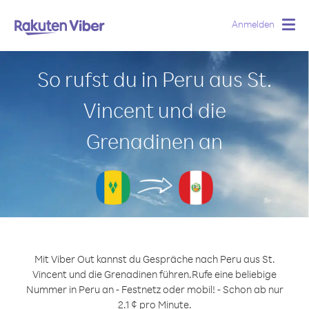
Anmelden
Togg
navig
So rufst du in Peru aus St.
Vincent und die
Grenadinen an
Mit Viber Out kannst du Gespräche nach Peru aus St.
Vincent und die Grenadinen führen.
Rufe eine beliebige
Nummer in Peru an - Festnetz oder mobil! - Schon ab nur
2.1 ¢ pro Minute.