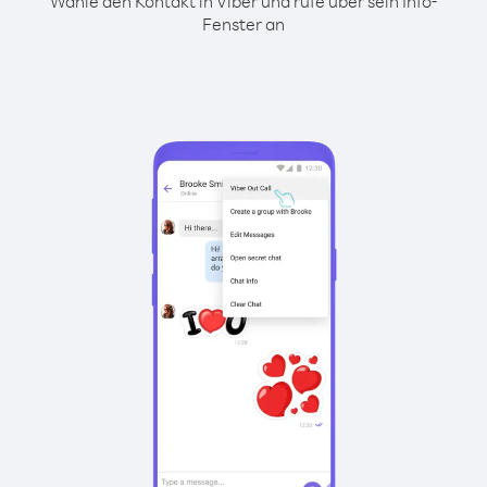
Wähle den Kontakt in Viber und rufe über sein Info-
Fenster an