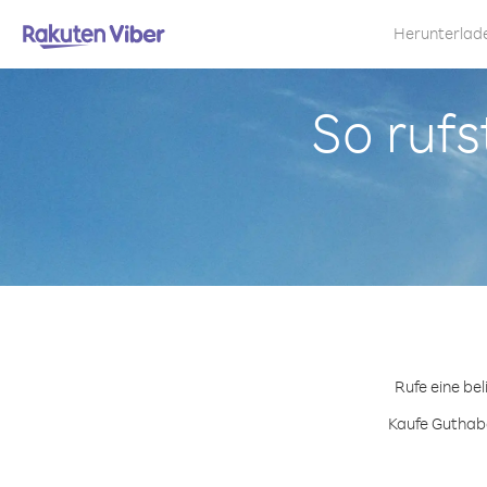
Herunterlad
So rufs
Rufe eine be
Kaufe Guthabe