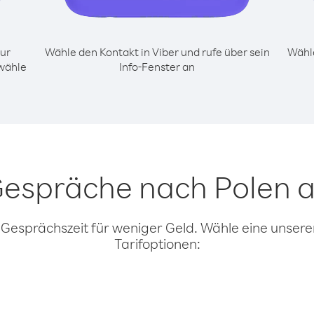
ur
Wähle den Kontakt in Viber und rufe über sein
Wähle
 wähle
Info-Fenster an
Gespräche nach Polen a
 Gesprächszeit für weniger Geld. Wähle eine unserer
Tarifoptionen: