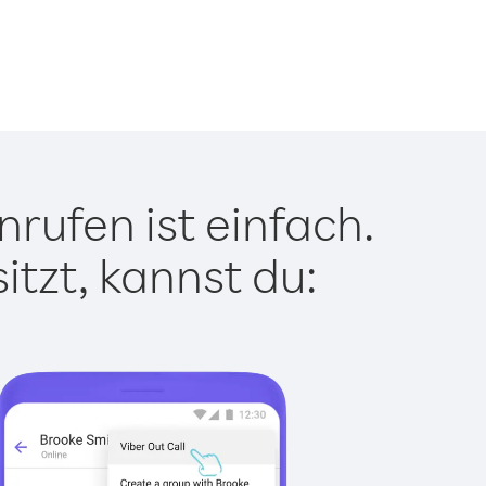
rufen ist einfach.
tzt, kannst du: