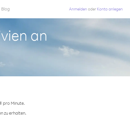
Blog
Anmelden
oder
Konto anlegen
ivien an
¢ pro Minute.
n zu erhalten.