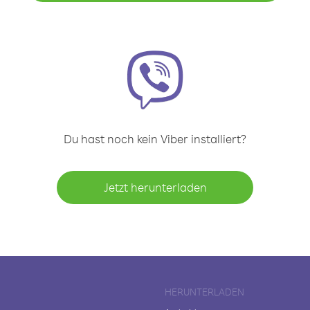
Du hast noch kein Viber installiert?
Jetzt herunterladen
HERUNTERLADEN