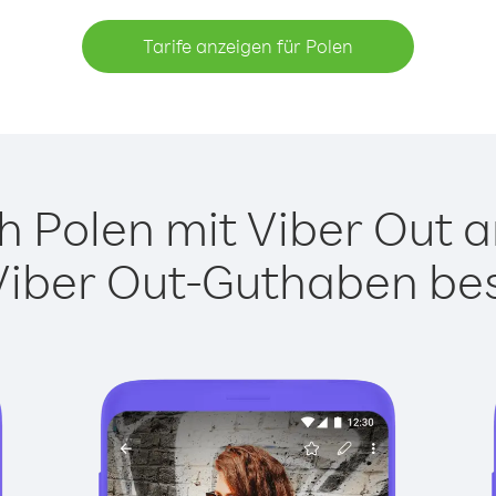
Tarife anzeigen für Polen
 Polen mit Viber Out an
Viber Out-Guthaben besi