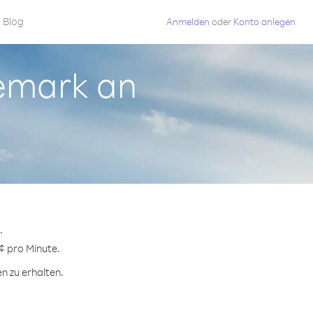
Blog
Anmelden
oder
Konto anlegen
nemark an
.
¢ pro Minute.
n zu erhalten.