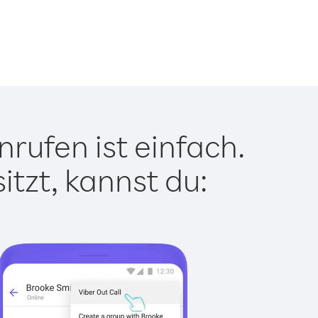
rufen ist einfach.
tzt, kannst du: