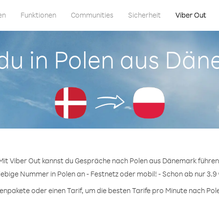
en
Funktionen
Communities
Sicherheit
Viber Out
 du in Polen aus Dä
Mit Viber Out kannst du Gespräche nach Polen aus Dänemark führen
liebige Nummer in Polen an - Festnetz oder mobil! - Schon ab nur 3.9 
npakete oder einen Tarif, um die besten Tarife pro Minute nach Pole