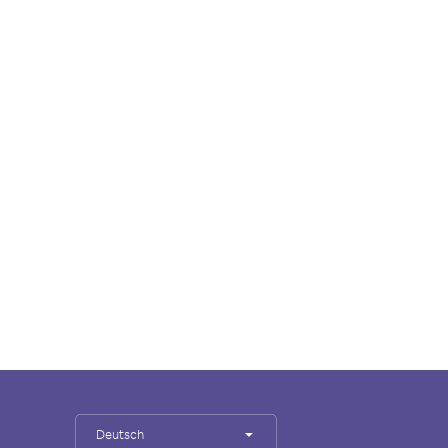
Deutsch