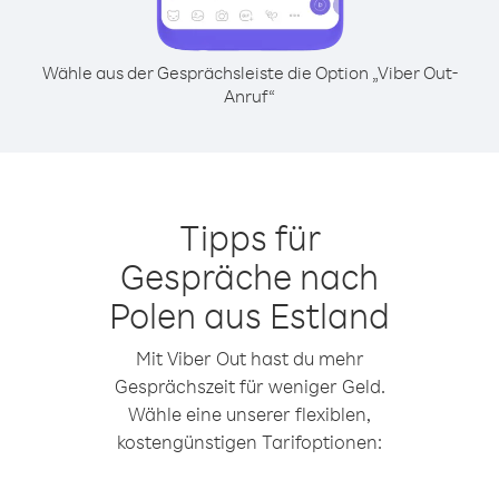
Wähle aus der Gesprächsleiste die Option „Viber Out-
Anruf“
Tipps für
Gespräche nach
Polen aus Estland
Mit Viber Out hast du mehr
Gesprächszeit für weniger Geld.
Wähle eine unserer flexiblen,
kostengünstigen Tarifoptionen: