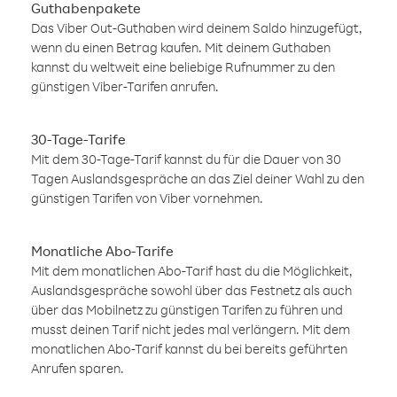
Guthabenpakete
Das Viber Out-Guthaben wird deinem Saldo hinzugefügt,
wenn du einen Betrag kaufen. Mit deinem Guthaben
kannst du weltweit eine beliebige Rufnummer zu den
günstigen Viber-Tarifen anrufen.
30-Tage-Tarife
Mit dem 30-Tage-Tarif kannst du für die Dauer von 30
Tagen Auslandsgespräche an das Ziel deiner Wahl zu den
günstigen Tarifen von Viber vornehmen.
Monatliche Abo-Tarife
Mit dem monatlichen Abo-Tarif hast du die Möglichkeit,
Auslandsgespräche sowohl über das Festnetz als auch
über das Mobilnetz zu günstigen Tarifen zu führen und
musst deinen Tarif nicht jedes mal verlängern. Mit dem
monatlichen Abo-Tarif kannst du bei bereits geführten
Anrufen sparen.