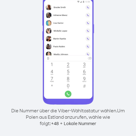
Die Nummer über die Viber-Wähltastatur wählen.
Um
Polen aus Estland anzurufen, wähle wie
folgt:
+
+
48
Lokale Nummer