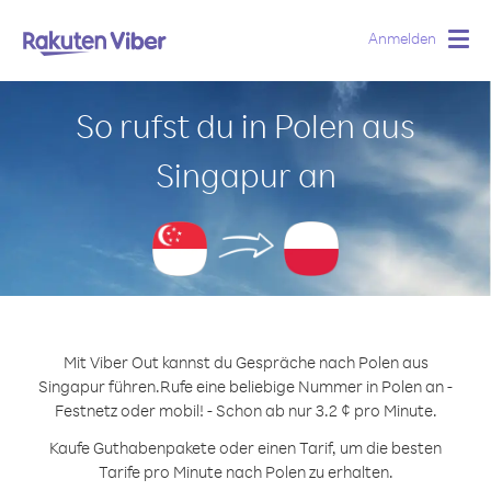
Anmelden
Togg
navig
So rufst du in Polen aus
Singapur an
Mit Viber Out kannst du Gespräche nach Polen aus
Singapur führen.
Rufe eine beliebige Nummer in Polen an -
Festnetz oder mobil! - Schon ab nur 3.2 ¢ pro Minute.
Kaufe Guthabenpakete oder einen Tarif, um die besten
Tarife pro Minute nach Polen zu erhalten.