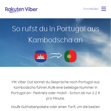
Anmelden
Togg
navig
So rufst du in Portugal aus
Kambodscha an
Mit Viber Out kannst du Gespräche nach Portugal aus
Kambodscha führen.
Rufe eine beliebige Nummer in
Portugal an - Festnetz oder mobil! - Schon ab nur 2.2 ¢
pro Minute.
Kaufe Guthabenpakete oder einen Tarif, um die besten