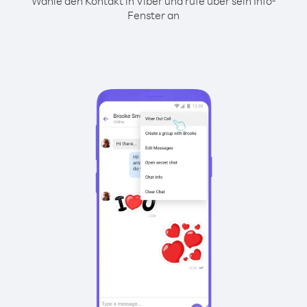
Wähle den Kontakt in Viber und rufe über sein Info-
Fenster an