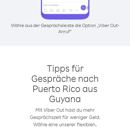
Wähle aus der Gesprächsleiste die Option „Viber Out-
Anruf“
Tipps für
Gespräche nach
Puerto Rico aus
Guyana
Mit Viber Out hast du mehr
Gesprächszeit für weniger Geld.
Wähle eine unserer flexiblen,