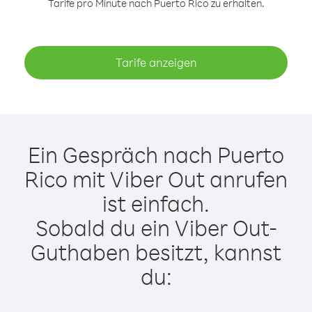
Tarife pro Minute nach Puerto Rico zu erhalten.
Tarife anzeigen
Ein Gespräch nach Puerto
Rico mit Viber Out anrufen
ist einfach.
Sobald du ein Viber Out-
Guthaben besitzt, kannst
du: