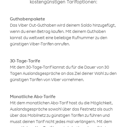
kostengünstigen Tarifoptionen:
Guthabenpakete
Das Viber Out-Guthaben wird deinem Saldo hinzugefügt,
wenn du einen Betrag kaufen. Mit deinem Guthaben
kannst du weltweit eine beliebige Rufnummer zu den
günstigen Viber-Tarifen anrufen.
30-Tage-Tarife
Mit dem 30-Tage-Tarif kannst du für die Dauer von 30
Tagen Auslandsgespräche an das Ziel deiner Wahl zu den
günstigen Tarifen von Viber vornehmen.
Monatliche Abo-Tarife
Mit dem monatlichen Abo-Tarif hast du die Möglichkeit,
Auslandsgespräche sowohl über das Festnetz als auch
über das Mobilnetz zu günstigen Tarifen zu führen und
musst deinen Tarif nicht jedes mal verlängern. Mit dem