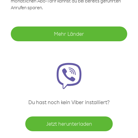
monatlichen Abo-Tarif kannst du bei bereits geführten
Anrufen sparen.
Mehr Länder
Du hast noch kein Viber installiert?
Jetzt herunterladen