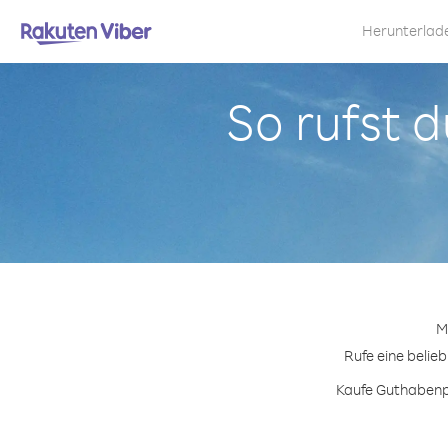
Herunterlad
So rufst 
M
Rufe eine belie
Kaufe Guthabenpa