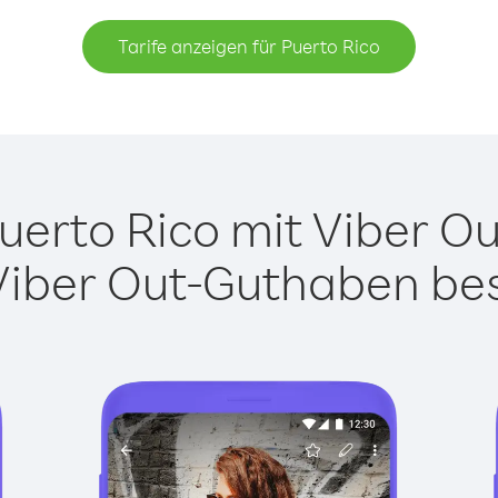
Tarife anzeigen für Puerto Rico
erto Rico mit Viber Out
Viber Out-Guthaben besi