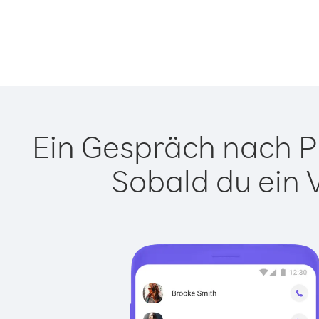
Ein Gespräch nach Pu
Sobald du ein 