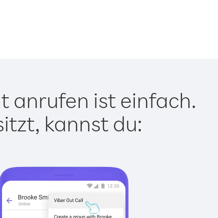
 anrufen ist einfach.
tzt, kannst du: