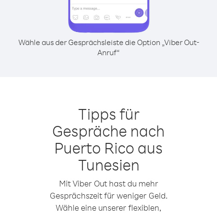
Wähle aus der Gesprächsleiste die Option „Viber Out-
Anruf“
Tipps für
Gespräche nach
Puerto Rico aus
Tunesien
Mit Viber Out hast du mehr
Gesprächszeit für weniger Geld.
Wähle eine unserer flexiblen,