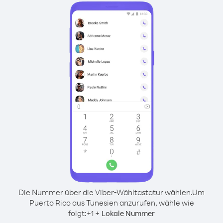
Die Nummer über die Viber-Wähltastatur wählen.
Um
Puerto Rico aus Tunesien anzurufen, wähle wie
folgt:
+
+
1
Lokale Nummer