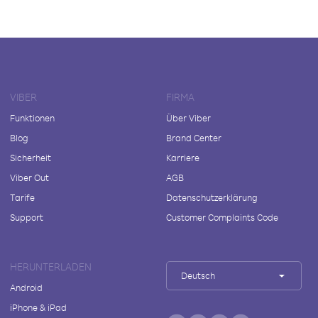
VIBER
FIRMA
Funktionen
Über Viber
Blog
Brand Center
Sicherheit
Karriere
Viber Out
AGB
Tarife
Datenschutzerklärung
Support
Customer Complaints Code
HERUNTERLADEN
Deutsch
Android
iPhone & iPad