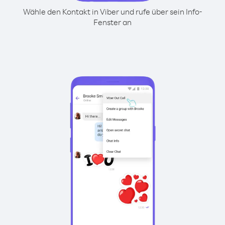
Wähle den Kontakt in Viber und rufe über sein Info-
Fenster an