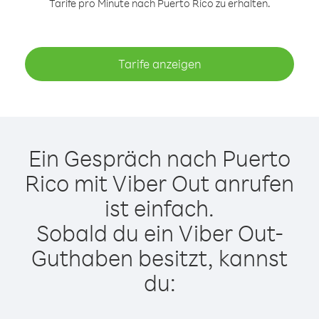
Tarife pro Minute nach Puerto Rico zu erhalten.
Tarife anzeigen
Ein Gespräch nach Puerto
Rico mit Viber Out anrufen
ist einfach.
Sobald du ein Viber Out-
Guthaben besitzt, kannst
du: