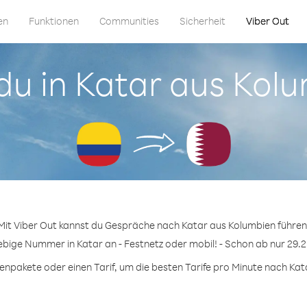
en
Funktionen
Communities
Sicherheit
Viber Out
 du in Katar aus Kol
Mit Viber Out kannst du Gespräche nach Katar aus Kolumbien führen
iebige Nummer in Katar an - Festnetz oder mobil! - Schon ab nur 29.2
npakete oder einen Tarif, um die besten Tarife pro Minute nach Kata