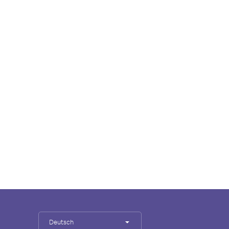
Deutsch