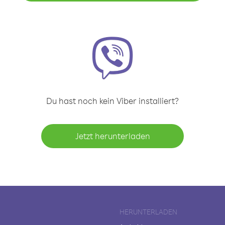
Du hast noch kein Viber installiert?
Jetzt herunterladen
HERUNTERLADEN