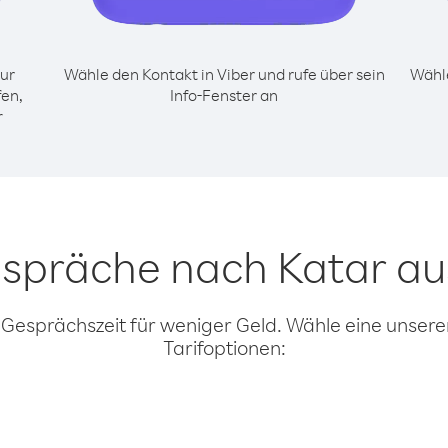
ur
Wähle den Kontakt in Viber und rufe über sein
Wähle
en,
Info-Fenster an
r
espräche nach Katar a
 Gesprächszeit für weniger Geld. Wähle eine unserer
Tarifoptionen: