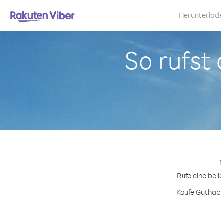
Herunterlad
So rufst
Rufe eine bel
Kaufe Guthabe