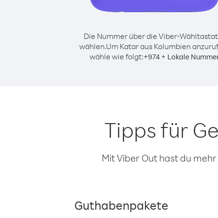
Die Nummer über die Viber-Wähltastat
wählen.
Um Katar aus Kolumbien anzuruf
wähle wie folgt:
+
+
974
Lokale Numme
Tipps für G
Mit Viber Out hast du mehr
Guthabenpakete