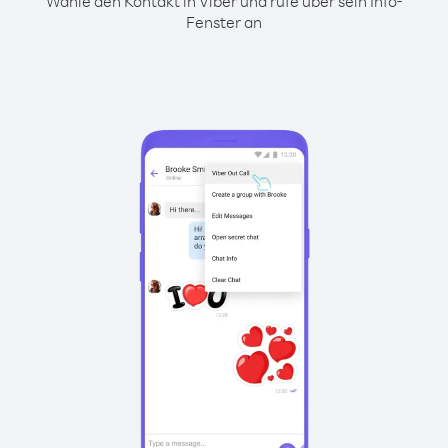
Wähle den Kontakt in Viber und rufe über sein Info-
Fenster an