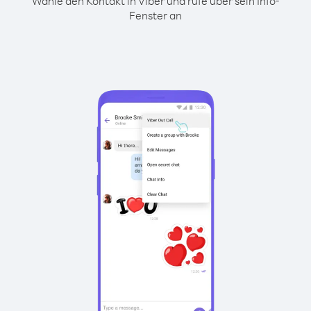
Wähle den Kontakt in Viber und rufe über sein Info-
Fenster an