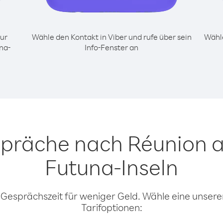
ur
Wähle den Kontakt in Viber und rufe über sein
Wähle
na-
Info-Fenster an
spräche nach Réunion a
Futuna-Inseln
 Gesprächszeit für weniger Geld. Wähle eine unserer
Tarifoptionen: