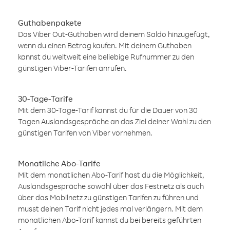
Guthabenpakete
Das Viber Out-Guthaben wird deinem Saldo hinzugefügt,
wenn du einen Betrag kaufen. Mit deinem Guthaben
kannst du weltweit eine beliebige Rufnummer zu den
günstigen Viber-Tarifen anrufen.
30-Tage-Tarife
Mit dem 30-Tage-Tarif kannst du für die Dauer von 30
Tagen Auslandsgespräche an das Ziel deiner Wahl zu den
günstigen Tarifen von Viber vornehmen.
Monatliche Abo-Tarife
Mit dem monatlichen Abo-Tarif hast du die Möglichkeit,
Auslandsgespräche sowohl über das Festnetz als auch
über das Mobilnetz zu günstigen Tarifen zu führen und
musst deinen Tarif nicht jedes mal verlängern. Mit dem
monatlichen Abo-Tarif kannst du bei bereits geführten